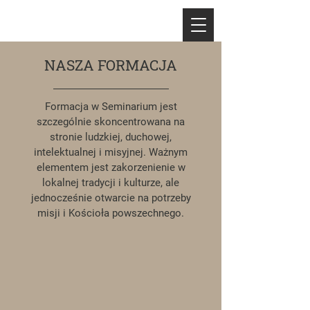
NASZA FORMACJA
Formacja w Seminarium jest
szczególnie skoncentrowana na
stronie ludzkiej, duchowej,
intelektualnej i misyjnej. Ważnym
elementem jest zakorzenienie w
lokalnej tradycji i kulturze, ale
jednocześnie otwarcie na potrzeby
misji i Kościoła powszechnego.