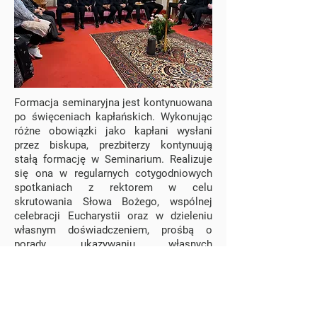
Formacja seminaryjna jest kontynuowana
po święceniach kapłańskich. Wykonując
różne obowiązki jako kapłani wysłani
przez biskupa, prezbiterzy kontynuują
stałą formację w Seminarium. Realizuje
się ona w regularnych cotygodniowych
spotkaniach z rektorem w celu
skrutowania Słowa Bożego, wspólnej
celebracji Eucharystii oraz w dzieleniu
własnym doświadczeniem, prośbą o
porady, ukazywaniu własnych
wątpliwości.
Wierny apostolskiemu modelowi –
według którego Jezus wysyłał apostołów,
by potem ich zbierać i wysyłać ponownie
– Kościół troszczy się o prezbiterów