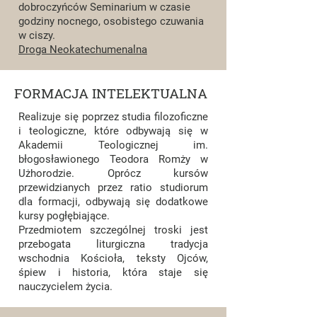
dobroczyńców Seminarium w czasie
godziny nocnego, osobistego czuwania
w ciszy.
Droga Neokatechumenalna
FORMACJA INTELEKTUALNA
Realizuje się poprzez studia filozoficzne
i teologiczne, które odbywają się w
Akademii Teologicznej im.
błogosławionego Teodora Romży w
Użhorodzie. Oprócz kursów
przewidzianych przez ratio studiorum
dla formacji, odbywają się dodatkowe
kursy pogłębiające.
Przedmiotem szczególnej troski jest
przebogata liturgiczna tradycja
wschodnia Kościoła, teksty Ojców,
śpiew i historia, która staje się
nauczycielem życia.