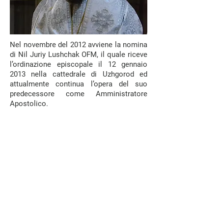
Nel novembre del 2012 avviene la nomina
di Nil Juriy Lushchak OFM, il quale riceve
l’ordinazione episcopale il 12 gennaio
2013 nella cattedrale di Uzhgorod ed
attualmente continua l’opera del suo
predecessore come Amministratore
Apostolico.
Successivamente vengono requisite le
chiese greco-cattoliche: in esse si
insediano sacerdoti ortodossi mentre
altre vengono distrutte. Inizia così il
periodo di clandestinità della Chiesa
Greco-Cattolica, fatta di sacerdoti che,
per mantenere la fedeltà alla Santa Sede,
operano in incognito per sostenere
coloro che non hanno accettato di