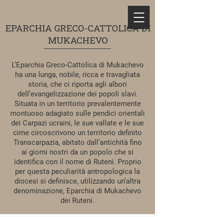
EPARCHIA GRECO-CATTOLICA DI
MUKACHEVO
L’Eparchia Greco-Cattolica di Mukachevo
ha una lunga, nobile, ricca e travagliata
storia, che ci riporta agli albori
dell’evangelizzazione dei popoli slavi.
Situata in un territorio prevalentemente
montuoso adagiato sulle pendici orientali
dei Carpazi ucraini, le sue vallate e le sue
cime circoscrivono un territorio definito
Transcarpazia, abitato dall’antichità fino
ai giorni nostri da un popolo che si
identifica con il nome di Ruteni. Proprio
per questa peculiarità antropologica la
diocesi si definisce, utilizzando un’altra
denominazione, Eparchia di Mukachevo
dei Ruteni.